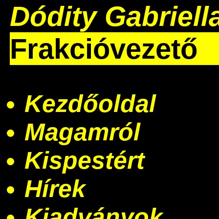
Dódity Gabriell
Frakcióvezető
Kezdőoldal
Magamról
Kispestért
Hírek
Kiadványok