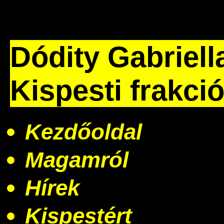
Dódity Gabriell
Kispesti frakci
Kezdőoldal
Magamról
Hírek
Kispestért