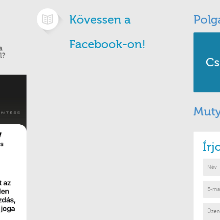
Kövessen a
Polg
Facebook-on!
a
l?
Cs
Muty
Ír