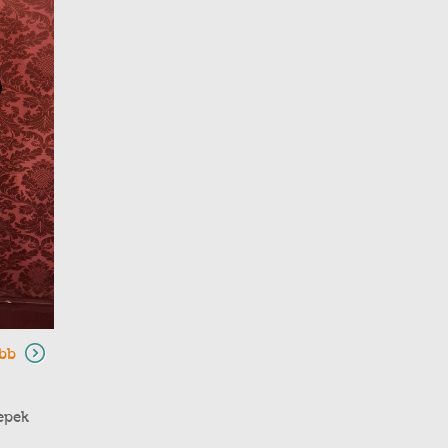
bb
epek