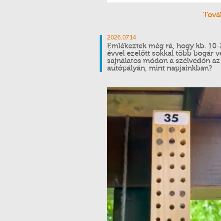
Tová
2026.07.14.
Emlékeztek még rá, hogy kb. 10
évvel ezelőtt sokkal több bogár 
sajnálatos módon a szélvédőn az
autópályán, mint napjainkban?