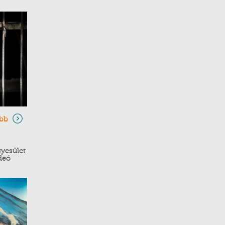
bb
yesület
ideó