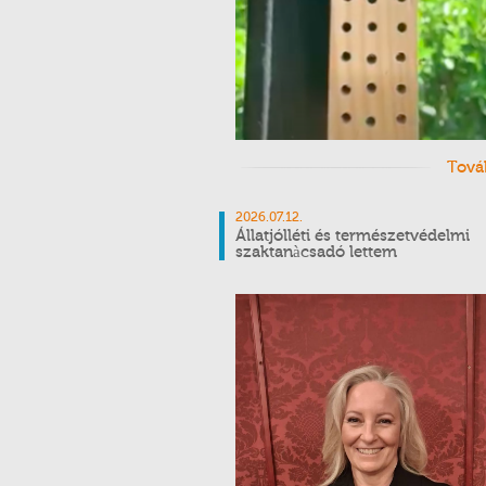
Tová
2026.07.12.
Állatjólléti és természetvédelmi
szaktanàcsadó lettem