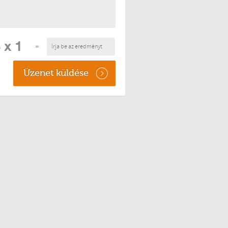
=
Üzenet küldése