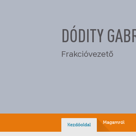
DÓDITY GAB
Frakcióvezető
Magamról
Kezdőoldal