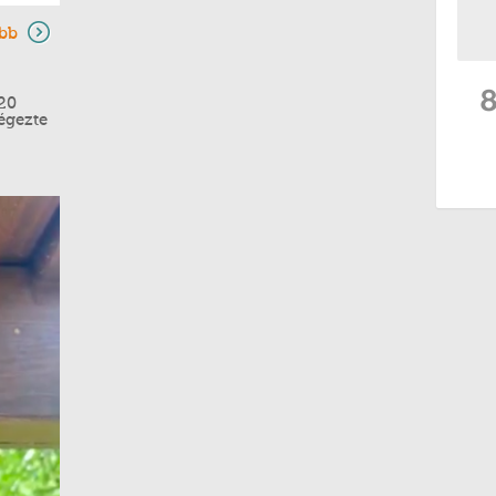
bb
-20
végezte