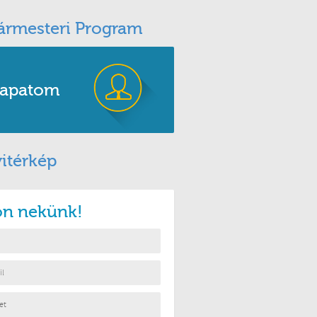
ármesteri Program
apatom
itérkép
jon nekünk!