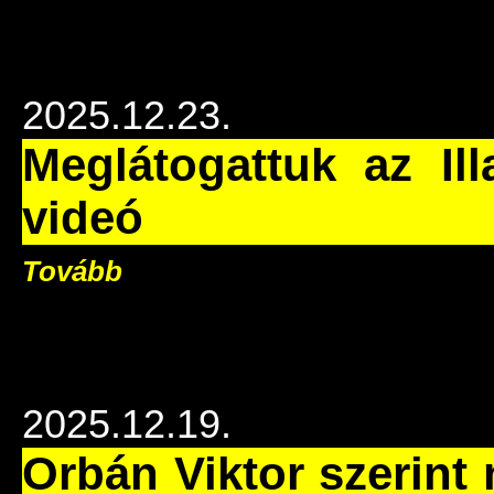
2025.12.23.
Meglátogattuk az Ill
videó
Tovább
2025.12.19.
Orbán Viktor szerint