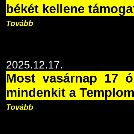
békét kellene támoga
Tovább
2025.12.17.
Most vasárnap 17 ór
mindenkit a Templom 
Tovább