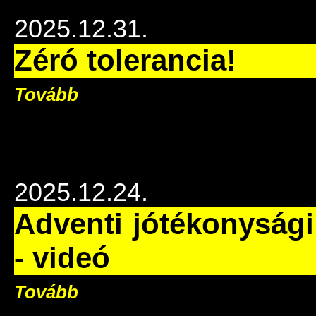
2025.12.31.
Zéró tolerancia!
Tovább
2025.12.24.
Adventi jótékonysági 
- videó
Tovább