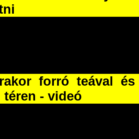
tni
akor forró teával é
téren - videó