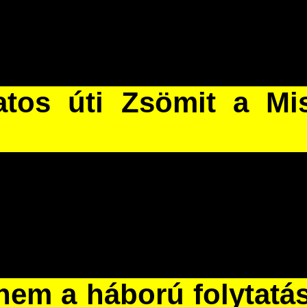
atos úti Zsömit a Mi
 nem a háború folytatá