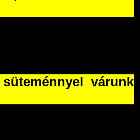
s süteménnyel várunk