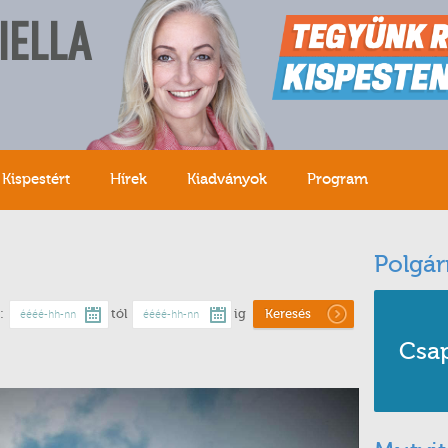
IELLA
Kispestért
Hírek
Kiadványok
Program
Polgár
:
tól
ig
Keresés
Csa