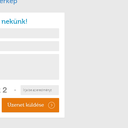
érkép
n nekünk!
=
Üzenet küldése