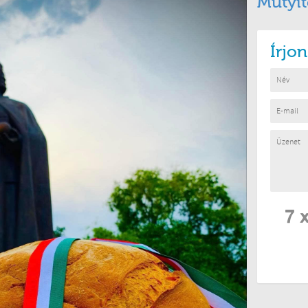
Mutyit
Írjo