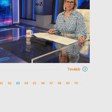
Tovább
61
62
63
64
65
66
67
68
69
70