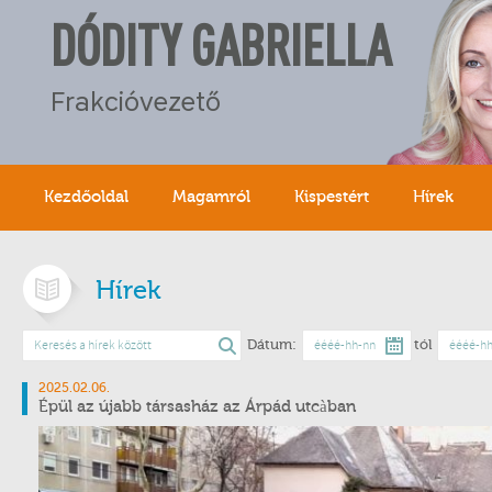
DÓDITY GABRIELLA
Frakcióvezető
Kezdőoldal
Magamról
Kispestért
Hírek
Hírek
Dátum:
tól
2025.02.06.
Épül az újabb társasház az Árpád utcàban