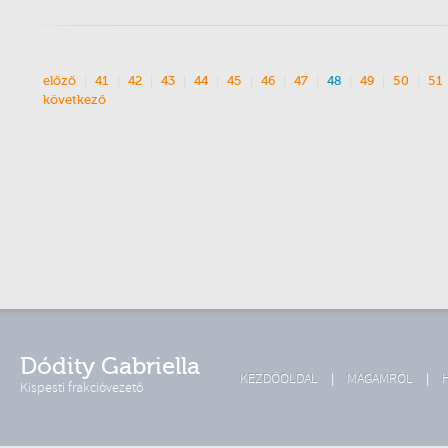
előző
41
42
43
44
45
46
47
48
49
50
51
következő
Dódity Gabriella
KEZDŐOLDAL
MAGAMRÓL
Kispesti frakcióvezető