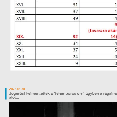
2025.01.30.
Jogerős! Felmentettek a “fehér poros orr” ügyben a rága
alól…