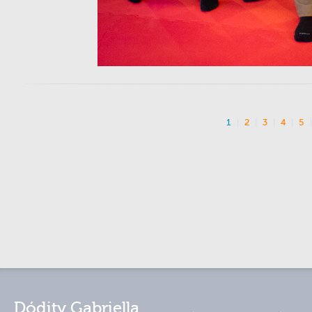
1
2
3
4
5
Dódity Gabriella