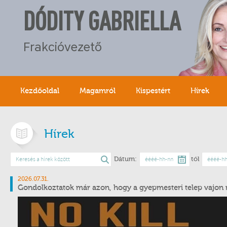
DÓDITY GABRIELLA
Frakcióvezető
Kezdőoldal
Magamról
Kispestért
Hírek
Hírek
Dátum:
tól
2026.07.31.
Gondolkoztatok már azon, hogy a gyepmesteri telep vajon m