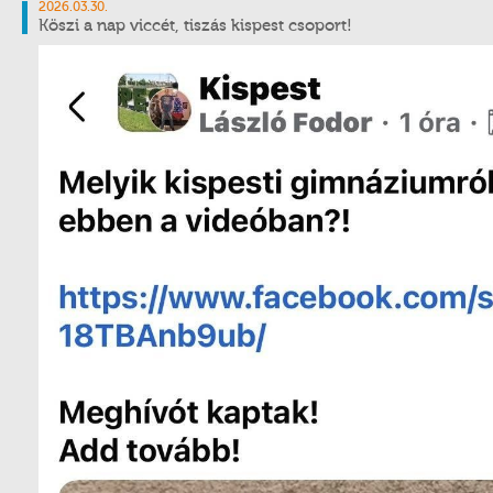
2026.03.30.
Köszi a nap viccét, tiszás kispest csoport!