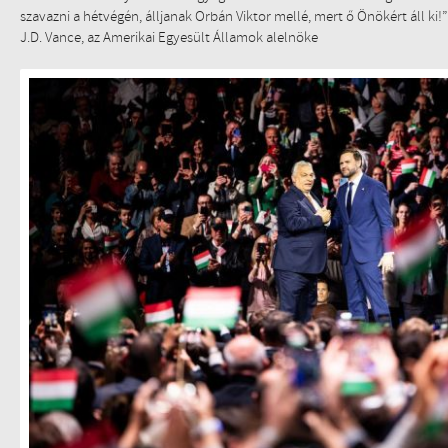
szavazni a hétvégén, álljanak Orbán Viktor mellé, mert ő Önökért áll ki!”
J.D. Vance, az Amerikai Egyesült Államok alelnöke