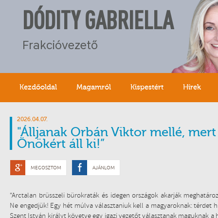
DÓDITY GABRIELLA
Frakcióvezető
Kezdőoldal
Magamról
Kispestért
Hírek
2026.04.07.
"Álljanak Orbán Viktor mellé, mert
Önökért áll ki!”
MEGOSZTOM
AJÁNLOM
“Arctalan brüsszeli bürokraták és idegen országok akarják meghatáro
Ne engedjük! Egy hét múlva választaniuk kell a magyaroknak: térdet ha
Szent István királyt követve egy igazi vezetőt választanak maguknak a