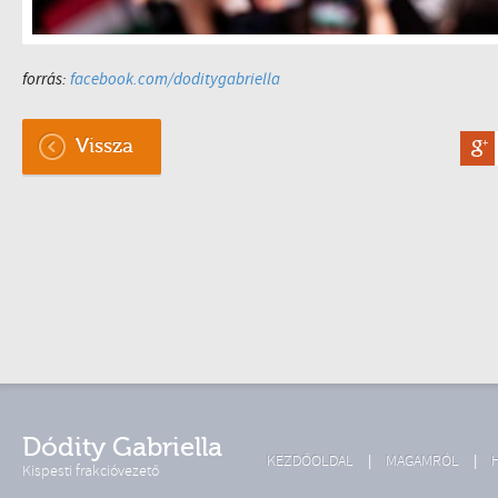
forrás:
facebook.com/doditygabriella
Vissza
Dódity Gabriella
KEZDŐOLDAL
MAGAMRÓL
Kispesti frakcióvezető