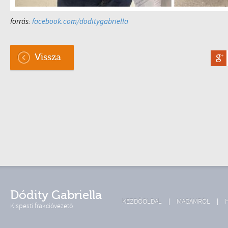
forrás:
facebook.com/doditygabriella
Vissza
Dódity Gabriella
KEZDŐOLDAL
MAGAMRÓL
Kispesti frakcióvezető