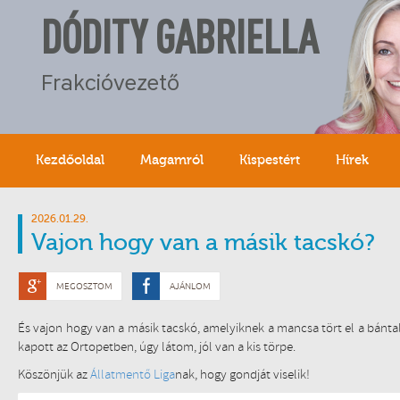
DÓDITY GABRIELLA
Frakcióvezető
Kezdőoldal
Magamról
Kispestért
Hírek
2026.01.29.
Vajon hogy van a másik tacskó?
MEGOSZTOM
AJÁNLOM
És vajon hogy van a másik tacskó, amelyiknek a mancsa tört el a bánt
kapott az Ortopetben, úgy látom, jól van a kis törpe.
Köszönjük az
Állatmentő Liga
nak, hogy gondját viselik!