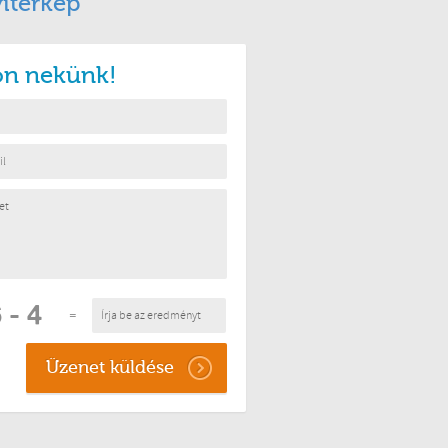
itérkép
jon nekünk!
=
Üzenet küldése