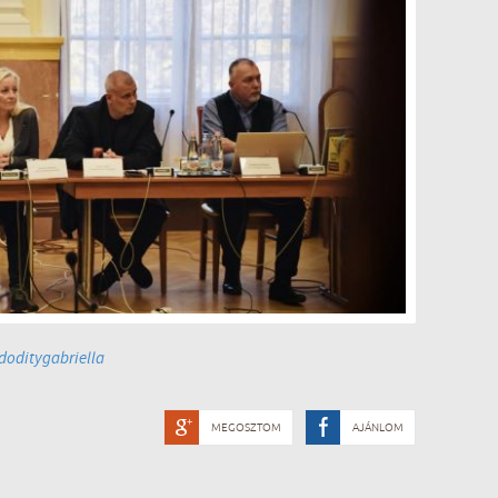
oditygabriella
MEGOSZTOM
AJÁNLOM