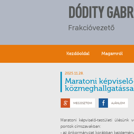
DÓDITY GABR
Frakcióvezető
Kezdőoldal
Magamról
2025.11.28.
Maratoni képviselő-
közmeghallgatással
MEGOSZTOM
AJÁNLOM
Maratoni képviselő-testületi ülésünk v
pontok címszavakban:
- az önkormányzat korábban kezdeményez