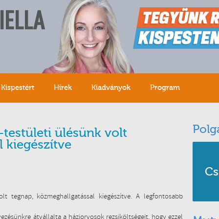
IELLA
Kispestért
Hírek
Kiadványok
Program
Polg
testületi ülésünk volt
 kiegészítve
Cs
olt tegnap, közmeghallgatással kiegészítve. A legfontosabb
ésünkre átvállalta a háziorvosok rezsiköltségeit, hogy ezzel