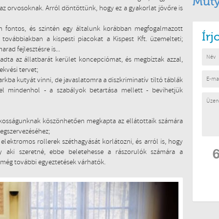
Muty
 az orvosoknak. Arról döntöttünk, hogy ez a gyakorlat jövőre is
on fontos, és szintén egy általunk korábban megfogalmazott
Ír
a továbbiakban a kispesti piacokat a Kispest Kft. üzemelteti;
rad fejlesztésre is...
gadta az állatbarát kerület koncepciómat, és megbíztak azzal,
ekvési tervet;
ba kutyát vinni, de javaslatomra a diszkriminatív tiltó táblák
vel mindenhol - a szabályok betartása mellett - bevihetjük
szakosságunknak köszönhetően megkapta az ellátottaik számára
egszervezéséhez;
 elektromos rollerek széthagyását korlátozni, és arról is, hogy
y aki szeretné, ebbe beletehesse a rászorulók számára a
 még további egyeztetések várhatók.