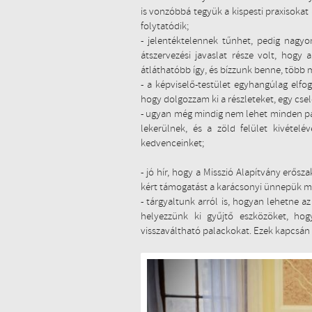
is vonzóbbá tegyük a kispesti praxisokat
folytatódik;
- jelentéktelennek tűnhet, pedig nagy
átszervezési javaslat része volt, hogy 
átláthatóbb így, és bízzunk benne, több ma
- a képviselő-testület egyhangúlag elfo
hogy dolgozzam ki a részleteket, egy csel
- ugyan még mindig nem lehet minden park
lekerülnek, és a zöld felület kivételé
kedvenceinket;
- jó hír, hogy a Misszió Alapítvány erő
kért támogatást a karácsonyi ünnepük m
- tárgyaltunk arról is, hogyan lehetne az
helyezzünk ki gyűjtő eszközöket, hog
visszaváltható palackokat. Ezek kapcsán