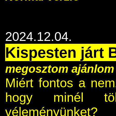
2024.12.04.
Kispesten járt 
megosztom
ajánlom
Miért fontos a nemz
hogy minél tö
véleményünket?