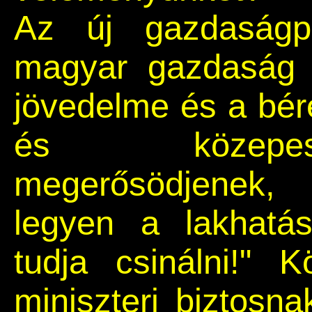
Az új gazdaságpo
magyar gazdaság 
jövedelme és a bér
és közepes
megerősödjenek,
legyen a lakhatá
tudja csinálni!" 
miniszteri biztosna