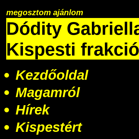
megosztom
ajánlom
Dódity Gabriell
Kispesti frakci
Kezdőoldal
Magamról
Hírek
Kispestért