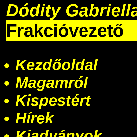
Dódity Gabriell
Frakcióvezető
Kezdőoldal
Magamról
Kispestért
Hírek
Kiadványok