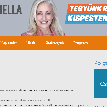
IELLA
Kispestért
Hírek
Kiadványok
Program
Polg
Cs
ásban, ahol kb. évtizedek óta nem csináltak semmit.
an lévő Csató ház omlásnak indult.
at kell kifizetnie Kispestnek a Kossuth téri áruház előtti parkoló