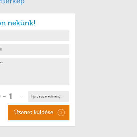
itérkép
jon nekünk!
=
Üzenet küldése