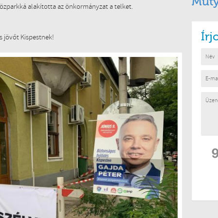
Muty
közparkká alakította az önkormányzat a telket.
Ír
 jövőt Kispestnek!