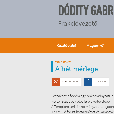
DÓDITY GABR
Frakcióvezető
Kezdőoldal
Magamról
2024.06.02.
A hét mérlege.
MEGOSZTOM
AJÁNLOM
Leszakadt a födém egy önkormányzati lak
Kettéhasadt egy öles fa Wekerletelepen.
A Templom téri, önkormányzati tulajdonb
120 millió forint kártalanítást és kamatok