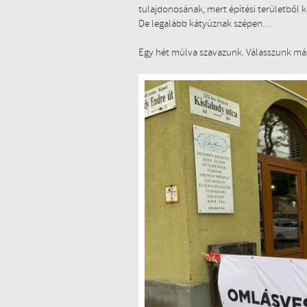
tulajdonosának, mert építési területből 
De legalább kátyúznak szépen…
Egy hét múlva szavazunk. Válasszunk más