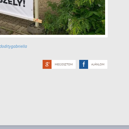
oditygabriella
MEGOSZTOM
AJÁNLOM