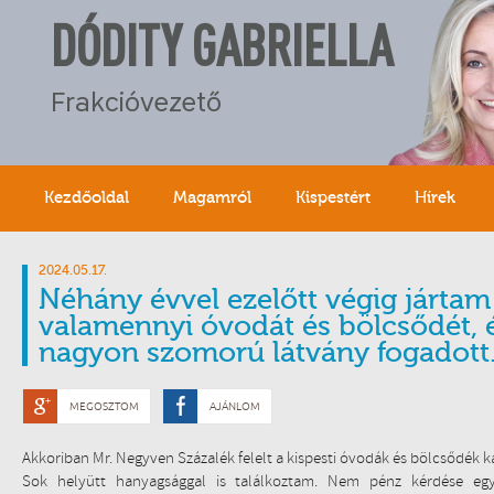
DÓDITY GABRIELLA
Frakcióvezető
Kezdőoldal
Magamról
Kispestért
Hírek
2024.05.17.
Néhány évvel ezelőtt végig jártam
valamennyi óvodát és bölcsődét, 
nagyon szomorú látvány fogadott
MEGOSZTOM
AJÁNLOM
Akkoriban Mr. Negyven Százalék felelt a kispesti óvodák és bölcsődék ka
Sok helyütt hanyagsággal is találkoztam. Nem pénz kérdése eg