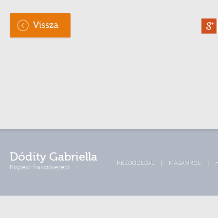
Vissza
Dódity Gabriella
KEZDŐOLDAL
MAGAMRÓL
Kispesti frakcióvezető