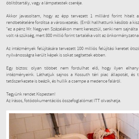
öblítőtartály, vagy a lámpatestek cseréje.
Akkor javasoltam, hogy az épp tervezett 1 milliárd forint hitelt
rendbetételére fordítsa a városvezetés. (Erről hallhattunk később a kis
"ez a pénz Mr. Negyven Százalékon ment keresztül, senki nem sajnálta t
volt rá szükség, mert 800 millió forint tartaléka volt az önkormányzatnak"
Az intézmények felújítására tervezett 100 milliós felújítási keretet öt
nyilvánosságra került képek is sokat segítettek ebben.
Egy biztos: olyan többet nem fordulhat elő, hogy ilyen elhanya
intézményeink. Láthatjuk sajnos a Kossuth téri piac állapotát, és 
tetőszerkezete is beázik, és hullik a csempe a medence faláról.
Tegyünk rendet Kispesten!
Az írásos, fotódokumentációs összefoglalómat ITT olvashatja.